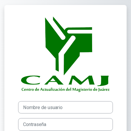
Salta al contenido principal
Entrar a Centro 
Saltar a creación de una nueva cuenta
Nombre de usuario
Contraseña